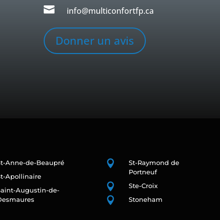

info@multiconfortfp.ca
Donner un avis

St-Anne-de-Beaupré
St-Raymond de
Portneuf
t-Apollinaire

Ste-Croix
aint-Augustin-de-

Desmaures
Stoneham