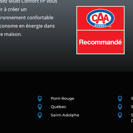
ssez Multi Confort FP vous
r à créer un
ironnement confortable
économe en énergie dans
re maison.


Pont-Rouge


n
Québec
S


Saint-Adolphe
S