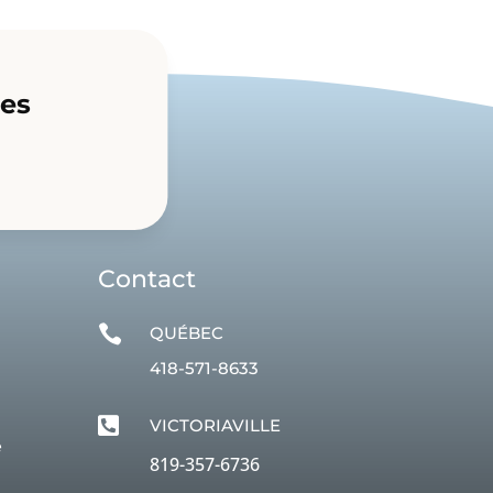
res
Contact

QUÉBEC
418-571-8633

VICTORIAVILLE
e
819-357-6736