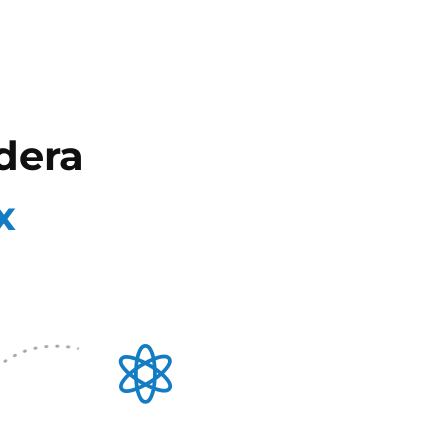
dera
x
