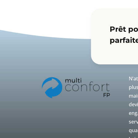
Prêt po
parfait
N’a
plu
mai
dev
eng
serv
qual