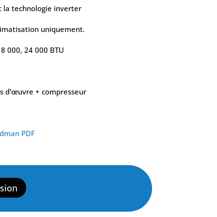
a technologie inverter
limatisation uniquement.
 18 000, 24 000 BTU
ns d’œuvre + compresseur
odman PDF
sion