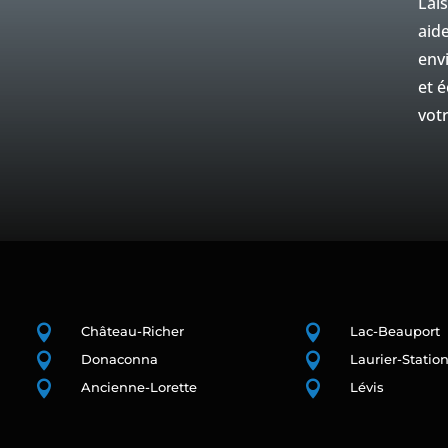
Lai
aide
env
et 
vot


Château-Richer
Lac-Beauport


Donaconna
Laurier-Statio


Ancienne-Lorette
Lévis