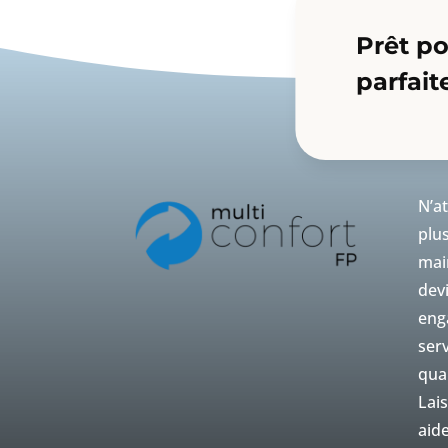
Prêt po
parfait
N’a
plu
mai
dev
eng
serv
qual
Lai
aide