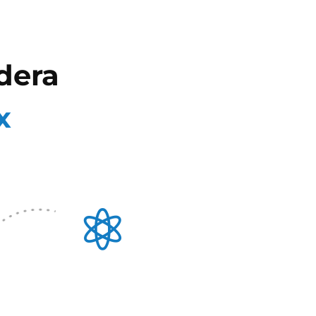
dera
x
