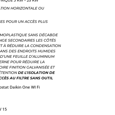
RIQUE 3 KW – 25 KW
ATION HORIZONTALE OU
ES POUR UN ACCÈS PLUS
RMOPLASTIQUE SANS DÉCABDE
NGE SECONDAIRES LES CÔTÉS
NT À RÉDUIRE LA CONDENSATION
 DANS DES ENDROITS HUMIDES
 D’UNE FEUILLE D’ALUMINIUM
TERNE POUR RÉDUIRE LA
IRE FINITION GALVANISÉE ET
ÉTENTION
DE L’ISOLATION DE
CCÈS AU FILTRE SANS OUTIL
stat Daikin One WI Fi
V 15