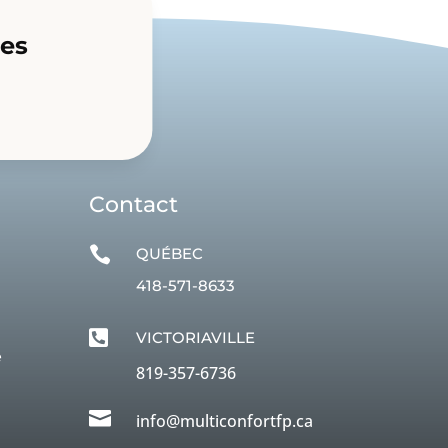
res
Contact

QUÉBEC
418-571-8633

VICTORIAVILLE
e
819-357-6736

info@multiconfortfp.ca