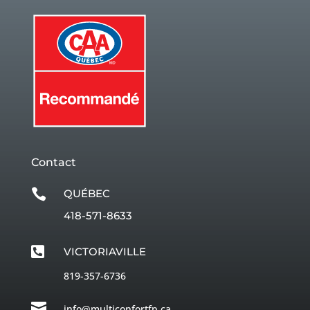
Contact

QUÉBEC
418-571-8633

VICTORIAVILLE
819-357-6736

info@multiconfortfp.ca