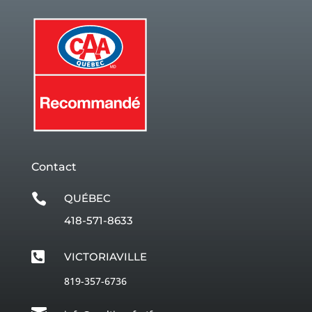
Contact

QUÉBEC
418-571-8633

VICTORIAVILLE
819-357-6736