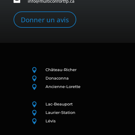

info@multiconfortfp.ca
Donner un avis

Château-Richer

Donaconna

Ancienne-Lorette

Lac-Beauport

Laurier-Station

Lévis