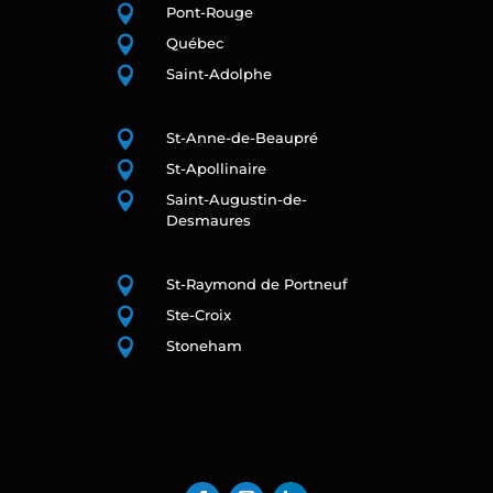

Pont-Rouge

Québec

Saint-Adolphe

St-Anne-de-Beaupré

St-Apollinaire

Saint-Augustin-de-
Desmaures

St-Raymond de Portneuf

Ste-Croix

Stoneham